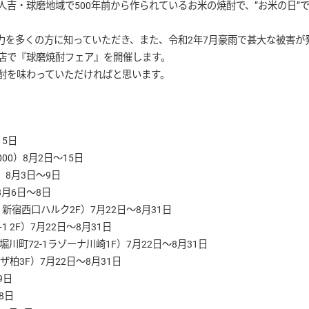
吉・球磨地域で500年前から作られているお米の焼酎で、”お米の日”
力を多くの方に知っていただき、また、令和2年7月豪雨で甚大な被害が
店で『球磨焼酎フェア』を開催します。
酎を味わっていただければと思います。
15日
00）8月2日～15日
）8月3日～9日
8月6日～8日
新宿西口ハルク2F）7月22日～8月31日
 2F）7月22日～8月31日
町72-1ラゾーナ川崎1F）7月22日～8月31日
ザ柏3F）7月22日～8月31日
9日
8日