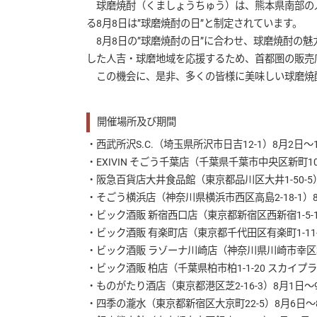
球磨焼酎（くましょうちゅう）は、熊本県南部の人
る8月8日は”球磨焼酎の日”と制定されています。
8月8日の”球磨焼酎の日”に合わせ、球磨焼酎の魅
した人吉・球磨地域を応援するため、首都圏の販売
この機会に、是非、多くの皆様に美味しい球磨焼
開催場所及び期間
・西武所沢S.C.（埼玉県所沢市日吉12-1）8月2日～
・EXIVIN そごう千葉店（千葉県千葉市中央区新町10
・阪急百貨店大井食品館（東京都品川区大井1-50-5
・そごう横浜店（神奈川県横浜市西区高島2-18-1）
・ビック酒販 新宿西口店（東京都新宿区西新宿1-5-1
・ビック酒販 有楽町店（東京都千代田区有楽町1-11-1
・ビック酒販 ラゾーナ川崎店（神奈川県川崎市幸区堀川
・ビック酒販 柏店（千葉県柏市柏1-1-20 スカイプラ
・ものがたり酒店（東京都港区芝2-16-3）8月1日～
・四季の瀧水（東京都新宿区大京町22-5）8月6日～