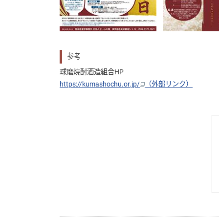
参考
球磨焼酎酒造組合HP
https://kumashochu.or.jp/
（外部リンク）