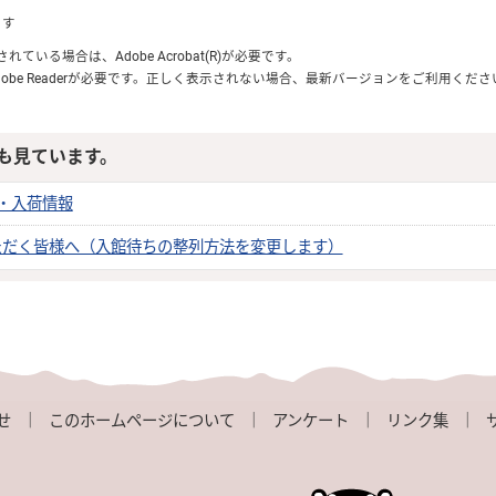
ます
付されている場合は、
Adobe Acrobat(R)
が必要です。
obe Reader
が必要です。正しく表示されない場合、最新バージョンをご利用くださ
も見ています。
・入荷情報
ただく皆様へ（入館待ちの整列方法を変更します）
せ
｜
このホームページについて
｜
アンケート
｜
リンク集
｜