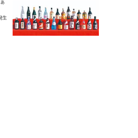
であ
発生